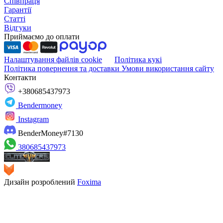
Співпраця
Гарантії
Статті
Відгуки
Приймаємо до оплати
Налаштування файлів cookie
Політика кукі
Політика повернення та доставки
Умови використання сайту
Контакти
+380685437973
Bendermoney
Instagram
BenderMoney#7130
380685437973
Дизайн розроблений
Foxima