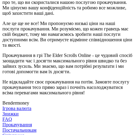
про те, що ви скористалися нашою послугою прокачування.
Ми цінуємо вашу конфіденційність та робимо все можливе,
щоб захистити ваші дані.
Але це ще не все! Ми пропонуємо низькі ціни на наші
послуги прокачування. Ми розуміємо, що кожен гравець має
свій бюджет, тому ми намагаємось зробити наші послуги
доступними всім. Ви отримуєте відмінне співвідношення ціни
та якості.
Прокачування в грі The Elder Scrolls Online - це чудовий спосіб
заощадити час і досягти максимального рівня швидко та без
зайвих зусиль. Ми знаємо, що вам потрібні результати і ми
готові допомогти вам їх досягти.
Не відкладайте своє прокачування на потім. Замовте послугу
прокачування тесо прямо зараз і почніть насолоджуватися
всіма перевагами максимального рівня!
Bendermoney
Ігрова валюта
Знижки
FAQ
Прокачування
Постачальникам