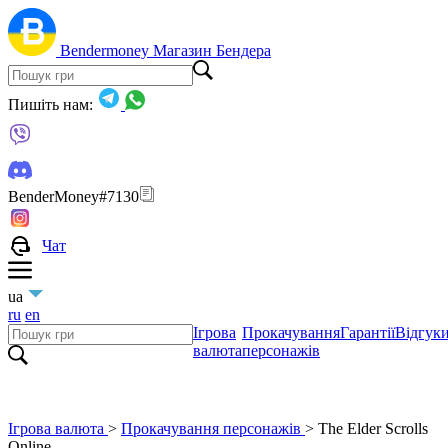
Bendermoney
Магазин Бендера
Пишіть нам:
BenderMoney#7130
Чат
ua
ru
en
Ігрова
Прокачування
Гарантії
Відгук
валюта
персонажів
Ігрова валюта
>
Прокачування персонажів
>
The Elder Scrolls
Online