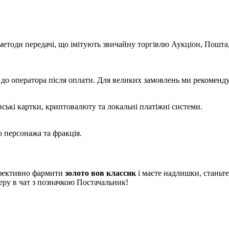
етоди передачі, що імітують звичайну торгівлю Аукціон, Пошта,
о оператора після оплати. Для великих замовлень ми рекомендує
ькі картки, криптовалюту та локальні платіжні системи.
 персонажа та фракція.
 ефективно фармити
золото вов классик
і маєте надлишки, станьт
еру в чат з позначкою Постачальник!