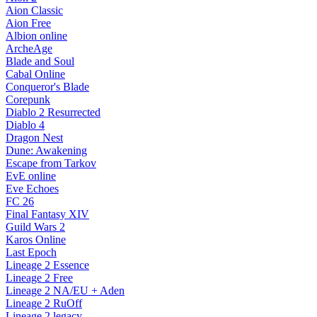
Aion Classic
Aion Free
Albion online
ArcheAge
Blade and Soul
Cabal Online
Conqueror's Blade
Corepunk
Diablo 2 Resurrected
Diablo 4
Dragon Nest
Dune: Awakening
Escape from Tarkov
EvE online
Eve Echoes
FC 26
Final Fantasy XIV
Guild Wars 2
Karos Online
Last Epoch
Lineage 2 Essence
Lineage 2 Free
Lineage 2 NA/EU + Aden
Lineage 2 RuOff
Lineage 2 legacy