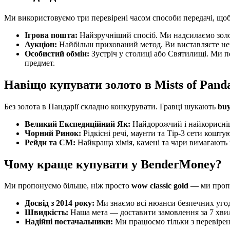
Ми використовуємо три перевірені часом способи передачі, щоб
Ігрова пошта:
Найзручніший спосіб. Ми надсилаємо золото
Аукціон:
Найбільш прихований метод. Ви виставляєте неп
Особистий обмін:
Зустріч у столиці або Святилищі. Ми пе
предмет.
Навіщо купувати золото в Mists of Pand
Без золота в Пандарії складно конкурувати. Гравці шукають
buy
Великий Експедиційний Як:
Найдорожчий і найкорисніши
Чорний Ринок:
Рідкісні речі, маунти та Тір-3 сети кошт
Рейди та CM:
Найкраща хімія, камені та чари вимагають
Чому краще купувати у BenderMoney?
Ми пропонуємо більше, ніж просто
wow classic gold
— ми пропо
Досвід з 2014 року:
Ми знаємо всі нюанси безпечних уг
Швидкість:
Наша мета — доставити замовлення за 7 хвил
Надійні постачальники:
Ми працюємо тільки з перевірен