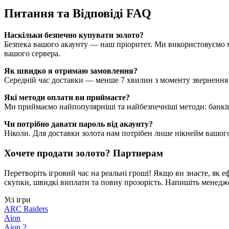
Питання та Відповіді FAQ
Наскільки безпечно купувати золото?
Безпека вашого акаунту — наш пріоритет. Ми використовуємо м
вашого сервера.
Як швидко я отримаю замовлення?
Середній час доставки — менше 7 хвилин з моменту звернення д
Які методи оплати ви приймаєте?
Ми приймаємо найпопулярніші та найбезпечніші методи: банківс
Чи потрібно давати пароль від акаунту?
Ніколи. Для доставки золота нам потрібен лише нікнейм вашого
Хочете продати золото? Партнерам
Перетворіть ігровий час на реальні гроші! Якщо ви знаєте, як
скупки, швидкі виплати та повну прозорість. Напишіть менедж
Усі ігри
ARC Raiders
Aion
Aion 2