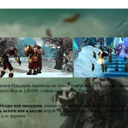
ня в Пандарію принесло не тільки нові локації, а й сувору еко
икого Яка за 120 000, ставки на Чорному Ринку за рідкісних маунт
голды вов пандария
, виконуючи десятки дейліків Золотого Лот
ь золото вов классик
версія MoP за вигідним курсом і заощадит
 а не фармом.