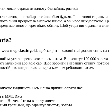
 ви могли отримати валюту без зайвих ризиків:
 листом, і ви забираєте його біля будь-якої поштової скриньки 
отрібний предмет за високою ціною, а ми його викуповуємо. Це 
редаємо золото через вікно обміну. Щоб угода виглядала легальн
aria?
 wow mop classic gold
, щоб закрити головні цілі доповнення, на 
й маунт з перековкою та ремонтом. Він коштує 120 000 золота.
ують мільйони або gold cap. Щоб зробити виграшну ставку, потріб
 постійних витрат золота перед кожним рейдовим часом.
нуємо надійність. Ось кілька причин обрати нас:
од в MMORPG.
ин. Не чекайте на валюту днями.
ими гравцями, що гарантує чистоту золота.