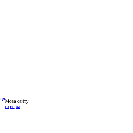
аця
Мова сайту
ru
en
ua