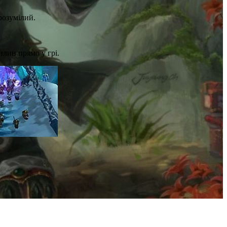
розумілий.
илин прямо у грі.