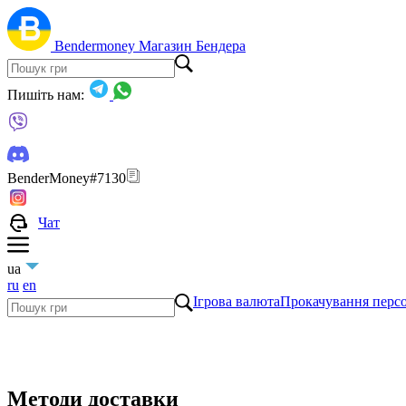
Bendermoney
Магазин Бендера
Пишіть нам:
BenderMoney#7130
Чат
ua
ru
en
Ігрова валюта
Прокачування перс
Методи доставки