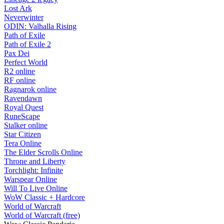
Lost Ark
Neverwinter
ODIN: Valhalla Rising
Path of Exile
Path of Exile 2
Pax Dei
Perfect World
R2 online
RF online
Ragnarok online
Ravendawn
Royal Quest
RuneScape
Stalker online
Star Citizen
Tera Online
The Elder Scrolls Online
Throne and Liberty
Torchlight: Infinite
Warspear Online
Will To Live Online
WoW Classic + Hardcore
World of Warcraft
World of Warcraft (free)