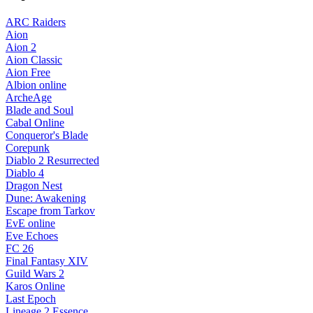
ARC Raiders
Aion
Aion 2
Aion Classic
Aion Free
Albion online
ArcheAge
Blade and Soul
Cabal Online
Conqueror's Blade
Corepunk
Diablo 2 Resurrected
Diablo 4
Dragon Nest
Dune: Awakening
Escape from Tarkov
EvE online
Eve Echoes
FC 26
Final Fantasy XIV
Guild Wars 2
Karos Online
Last Epoch
Lineage 2 Essence