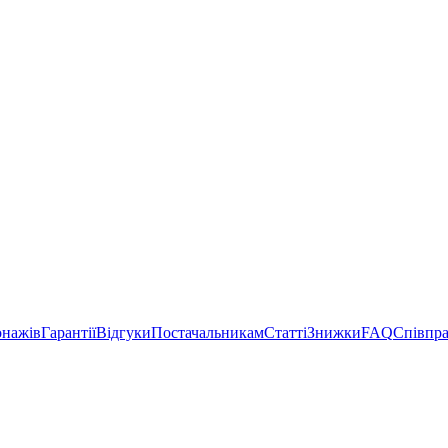
онажів
Гарантії
Відгуки
Постачальникам
Статті
Знижки
FAQ
Співпр