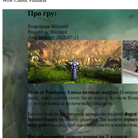
Wow Classic Pandaria
Про гру:
Розробник
Blizzard
Видавець:
Blizzard
Дата виходу:
2025-07-21
Mists of Pandaria: Епоха великих витрат.
Повернен
патчі, вам потрібні сотні тисяч золота. Купівля Вел
— все це вимагає величезного бюджету.
Багато гравців витрачають вечори на нудний
фарм 
BenderMoney
пропонує рішення. Ви можете
купит
mop gold
швидко, щоб насолоджуватися контентом,
Як оформити замовлення за 3 кроки: