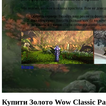
Ми знаємо, що вам важлива простота. Вам не довед
Оберіть сервер:
Вкажіть ваш реалм та фракці
Вкажіть суму:
Введіть скільки золота ви хоче
Зв'яжіться з нами:
Після оплати напишіть опе
Купити
Купити Золото Wow Classic Pa