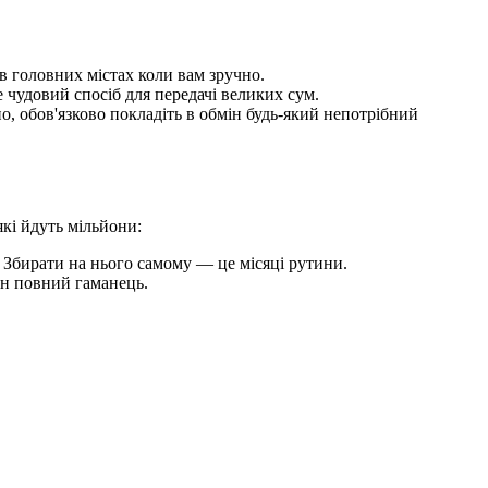
в головних містах коли вам зручно.
чудовий спосіб для передачі великих сум.
о, обов'язково покладіть в обмін будь-який непотрібний
які йдуть мільйони:
 Збирати на нього самому — це місяці рутини.
ен повний гаманець.