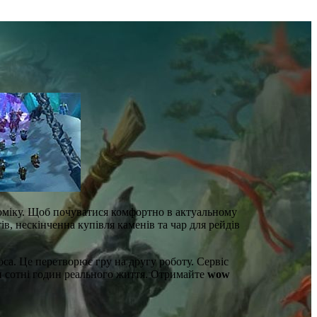
номіку. Щоб почуватися комфортно в актуальному
ів, нескінченна купівля каменів та чар для рейдів
оса. Це перетворює гру на другу роботу. Сервіс
и сотні годин реального життя. Отримайте
wow