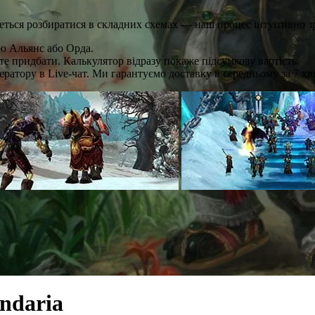
еться розбиратися в складних схемах — наш процес інтуїтивно з
ю Альянс або Орда.
те придбати. Калькулятор відразу покаже підсумкову вартість.
ратору в Live-чат. Ми гарантуємо доставку в середньому за 7 хв
ndaria