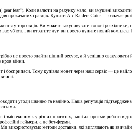
("gear fear"). Коли валюти на рахунку мало, ви змушені виходити
і для прокачаних гравців. Купити Arc Raiders Coins — означає роз
ння у торговців. Ви можете закуповувати топові розхідники, гр
 вас уб'ють і ви втратите лут, ви просто купите новий комплект і
рібно не просто знайти цінний ресурс, а й успішно евакуювати й
 кров війни.
т і боєприпаси. Тому купівля монет через наш сервіс — це найл
вності.
роводити угоди швидко та надійно. Наша репутація підтверджена т
ієнтами.
 і змін економік у різних проектах, наші алгоритми роботи відт
офесійні геймери, а не бот-ферми.
. Ми використовуємо методи доставки, які виглядають як звичайн