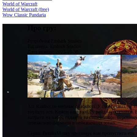
World of Warcraft
World of Warcraft (free)
Wow Classic Pandaria
Про гру:
Розробник
Embark Studios
Видавець:
Embark Studios
Дата виходу:
2025-10-30
Arc Raiders не вибачає слабкості. У цьому світі, 
вирішує все. Кожен ваш вихід у рейд — це ставка. 
витрати на набої, гаджети та стимулятори перевищу
неможливо фармити в небезпечних зонах.
Сервіс BenderMoney пропонує вам пропустити етап 