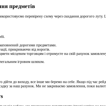
ння предметів
икористовуємо перевірену схему через скидання дорогого луту. Ц
бі.
, заповнений дорогими предметами.
ації, прикриваючи від ворогів.
дмети місцевим торговцям і отримуєте на свій рахунок замовлен
у легальним ігровим шляхом.
дійти до виходу, все інше ми беремо на себе. Якщо під час рейд
адку за наш рахунок. Ми не закриваємо замовлення, поки валюта
rs