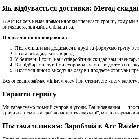
Як відбувається доставка: Метод скида
В Arc Raiders немає прямої кнопки "передати гроші", тому ми в
виглядає як звичайна спільна гра.
Процес доставки покроково:
Після оплати ми додаємося в друзі та формуємо групу в ло
Разом висаджуємося в рейд.
У безпечній точці наш співробітник скидає вам інвентар
Ви підбираєте лут, і ми супроводжуємо вас до точки еваку
Після успішного виходу на базу ви продаєте отримані пре
Вся операція займає мінімум часу, і ви отримуєте чисту валют
Гарантії сервісу
Ми гарантуємо повний супровід угоди. Ваше завдання — просто 
критична помилка гри) до моменту евакуації, ми повторимо вис
Постачальникам: Заробляй в Arc Raide