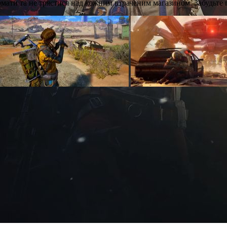
мати та не трястися над кожним втраченим магазином. Забудьте пр