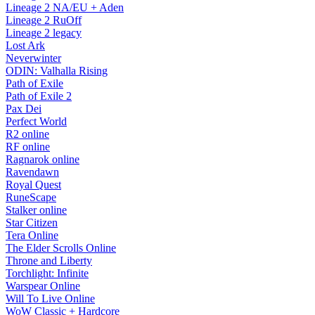
Lineage 2 NA/EU + Aden
Lineage 2 RuOff
Lineage 2 legacy
Lost Ark
Neverwinter
ODIN: Valhalla Rising
Path of Exile
Path of Exile 2
Pax Dei
Perfect World
R2 online
RF online
Ragnarok online
Ravendawn
Royal Quest
RuneScape
Stalker online
Star Citizen
Tera Online
The Elder Scrolls Online
Throne and Liberty
Torchlight: Infinite
Warspear Online
Will To Live Online
WoW Classic + Hardcore