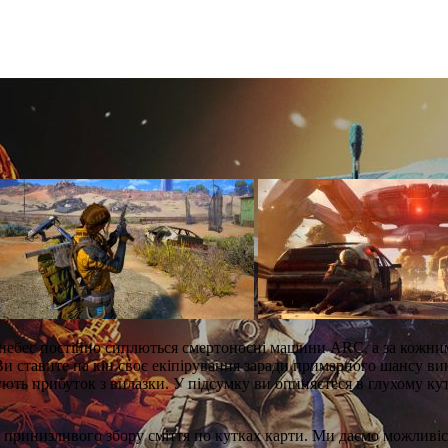
де з небес постійно сиплються смертоносні машини ARC, а за кожн
Ви ставите на кін своє екіпірування заради примарного шансу вин
ють прибуток з вилазки. У підсумку ви опиняєтеся в глухому кут
принизливого збору сміття по кутках карти. Ми даємо можливіст