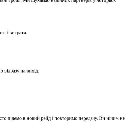
альні гроші. Ми шукаємо надійних партнерів у чотирьох
исті витрати.
о відразу на вихід.
осто підемо в новий рейд і повторимо передачу. Ви нічим не