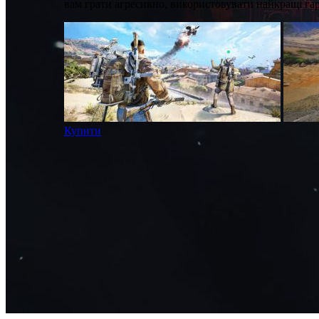
вам грати агресивно, використовувати найкращі гар
Купити