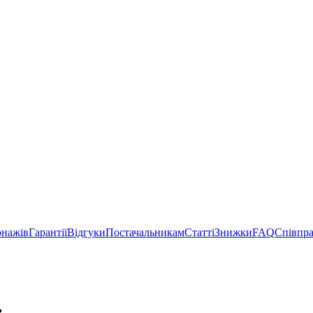
онажів
Гарантії
Відгуки
Постачальникам
Статті
Знижки
FAQ
Співпр
ь