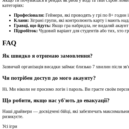
Якщо ти почуваєшся в рейдах як риба у воді та твій схрон ломи
категоріях:
Професіонали:
Геймери, які проводять у грі по 8+ годин 
Клани:
Зіграні групи, які контролюють карту і мають над
Гравці, що йдуть:
Якщо гра набридла, не видаляй акаунт 
Підробіток:
Чудовий варіант для студентів або тих, хто гр
FAQ
Як швидко я отримаю замовлення?
Зазвичай організація висадки займає близько 7 хвилин після зв
Чи потрібен доступ до мого акаунту?
Ні. Ми ніколи не просимо логін і пароль. Ви граєте своїм перс
Що робити, якщо нас уб'ють до евакуації?
Наші драйвери — досвідчені бійці, які забезпечать максимальни
ризикуєте.
Усі ігри