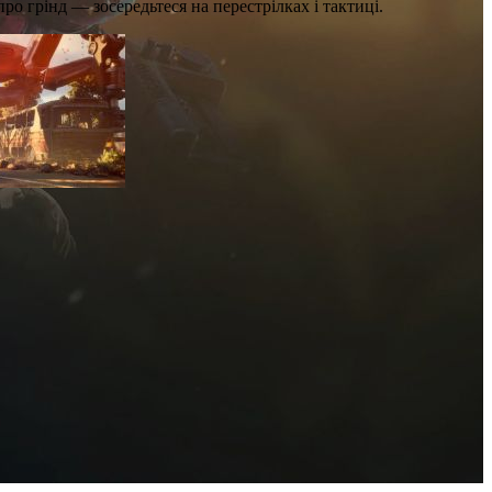
о грінд — зосередьтеся на перестрілках і тактиці.