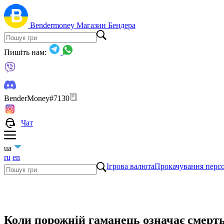
Bendermoney
Магазин Бендера
Пишіть нам:
BenderMoney#7130
Чат
ua
ru
en
Ігрова валюта
Прокачування перс
Коли порожній гаманець означає смерт