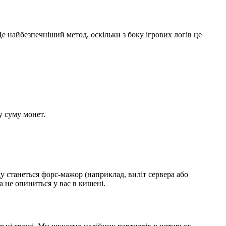
е найбезпечніший метод, оскільки з боку ігрових логів це
у суму монет.
у станеться форс-мажор (наприклад, виліт сервера або
 не опиниться у вас в кишені.