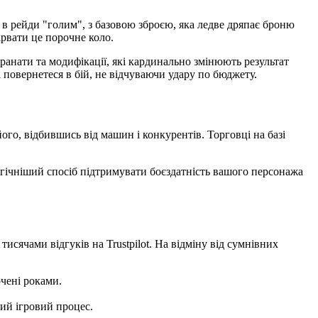
 в рейди "голим", з базовою зброєю, яка ледве дряпає броню
ірвати це порочне коло.
анати та модифікації, які кардинально змінюють результат
 повернетеся в бій, не відчуваючи удару по бюджету.
ого, відбившись від машин і конкурентів. Торговці на базі
огічніший спосіб підтримувати боєздатність вашого персонажа
исячами відгуків на Trustpilot. На відміну від сумнівних
очені роками.
ий ігровий процес.