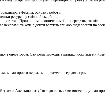
ться від хабара, ми пропонуємо перетворити ігрові успіхи на ре
і розглядають фарм як основну роботу.
лишки ресурсів у спільній скарбниці.
просто так. Продай нам накопичене майно перед тим, як піти.
ає вечорами та хоче відбити вартість гри або підзаробити на особ
'язку з оператором. Сам рейд проходить швидко, оскільки ми йдем
онажем, ми просто передаємо предмети всередині гри.
й захист. Але якщо вас уб'ють до того, як ви винесли лут, ми пр