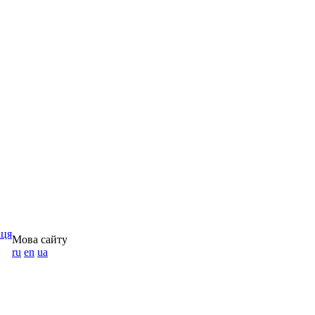
аця
Мова сайту
ru
en
ua