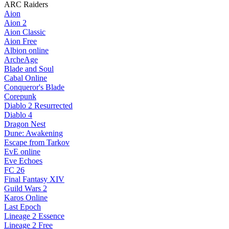
ARC Raiders
Aion
Aion 2
Aion Classic
Aion Free
Albion online
ArcheAge
Blade and Soul
Cabal Online
Conqueror's Blade
Corepunk
Diablo 2 Resurrected
Diablo 4
Dragon Nest
Dune: Awakening
Escape from Tarkov
EvE online
Eve Echoes
FC 26
Final Fantasy XIV
Guild Wars 2
Karos Online
Last Epoch
Lineage 2 Essence
Lineage 2 Free