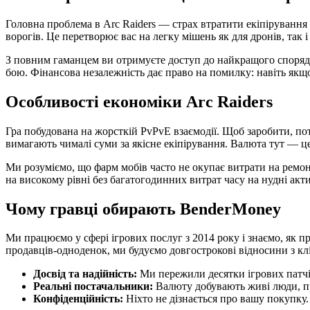
Головна проблема в Arc Raiders — страх втратити екіпірування 
ворогів. Це перетворює вас на легку мішень як для дронів, так 
З повним гаманцем ви отримуєте доступ до найкращого спорядже
бою. Фінансова незалежність дає право на помилку: навіть якщо
Особливості економіки Arc Raiders
Гра побудована на жорсткій PvPvE взаємодії. Щоб заробити, пот
вимагають чималі суми за якісне екіпірування. Валюта тут — це
Ми розуміємо, що фарм мобів часто не окупає витрати на ремон
на високому рівні без багатогодинних витрат часу на нудні акти
Чому гравці обирають BenderMoney
Ми працюємо у сфері ігрових послуг з 2014 року і знаємо, як п
продавців-одноденок, ми будуємо довгострокові відносини з кл
Досвід та надійність:
Ми пережили десятки ігрових патчів
Реальні постачальники:
Валюту добувають живі люди, пр
Конфіденційність:
Ніхто не дізнається про вашу покупку