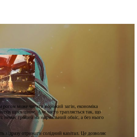
им рогом може чигати ворожий загін, економіка
ести щось цінне. Але часто трапляється так, що
і: немає грошей на нормальний обвіс, а без нього
ь відразу отримати солідний капітал. Це дозволяє