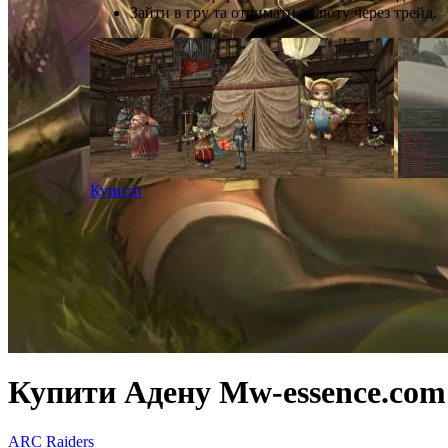
Зайти в гру та отримати валюту через трейд.
Купити
Купити Адену Mw-essence.com
ARC Raiders