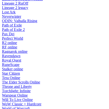
Lineage 2 RuOff
Lineage 2 legacy
Lost Ark
Neverwinter
ODIN: Valhalla Rising
Path of Exile
Path of Exile 2
Pax Dei
Perfect World
R2 online
RF online
Ragnarok online
Ravendawn
Royal Quest
RuneScape
Stalker online
Star Citizen
Tera Online
The Elder Scrolls Online
Throne and Liberty
Torchlight: Infinite
Warspear Online
Will To Live Online
WoW Classic + Hardcore
World of Warcraft