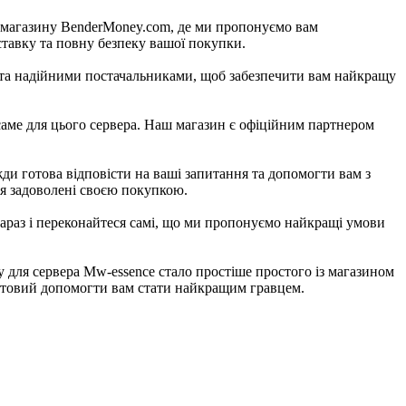
о магазину BenderMoney.com, де ми пропонуємо вам
ставку та повну безпеку вашої покупки.
 та надійними постачальниками, щоб забезпечити вам найкращу
 саме для цього сервера. Наш магазин є офіційним партнером
ди готова відповісти на ваші запитання та допомогти вам з
я задоволені своєю покупкою.
араз і переконайтеся самі, що ми пропонуємо найкращі умови
ну для сервера Mw-essence стало простіше простого із магазином
готовий допомогти вам стати найкращим гравцем.​