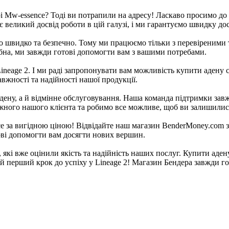
рі Mw-essence? Тоді ви потрапили на адресу! Ласкаво просимо д
є великий досвід роботи в цій галузі, і ми гарантуємо швидку до
о швидко та безпечно. Тому ми працюємо тільки з перевіреними
рібна, ми завжди готові допомогти вам з вашими потребами.
 Lineage 2. І ми раді запропонувати вам можливість купити адену
вжності та надійності нашої продукції.
дену, а й відмінне обслуговування. Наша команда підтримки завж
жного нашого клієнта та робимо все можливе, щоб ви залишилис
ce за вигідною ціною! Відвідайте наш магазин BenderMoney.com з
отові допомогти вам досягти нових вершин.
, які вже оцінили якість та надійність наших послуг. Купити аде
вій перший крок до успіху у Lineage 2! Магазин Бендера завжди 