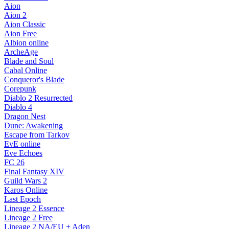
Aion
Aion 2
Aion Classic
Aion Free
Albion online
ArcheAge
Blade and Soul
Cabal Online
Conqueror's Blade
Corepunk
Diablo 2 Resurrected
Diablo 4
Dragon Nest
Dune: Awakening
Escape from Tarkov
EvE online
Eve Echoes
FC 26
Final Fantasy XIV
Guild Wars 2
Karos Online
Last Epoch
Lineage 2 Essence
Lineage 2 Free
Lineage 2 NA/EU + Aden