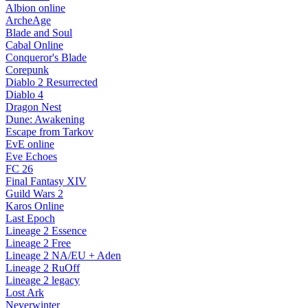
Albion online
ArcheAge
Blade and Soul
Cabal Online
Conqueror's Blade
Corepunk
Diablo 2 Resurrected
Diablo 4
Dragon Nest
Dune: Awakening
Escape from Tarkov
EvE online
Eve Echoes
FC 26
Final Fantasy XIV
Guild Wars 2
Karos Online
Last Epoch
Lineage 2 Essence
Lineage 2 Free
Lineage 2 NA/EU + Aden
Lineage 2 RuOff
Lineage 2 legacy
Lost Ark
Neverwinter