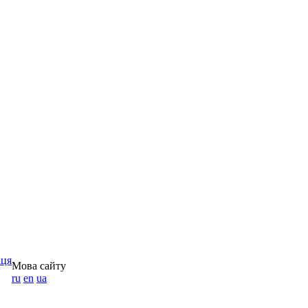
аця
Мова сайту
ru
en
ua