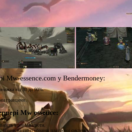
рі Mw-essence.com у Bendermoney:
знижка від 30 до 90%.
ми гравцями.
рвері Mw essence:
ність ігрової валюти.
платити на сайті обраної платіжної системи.