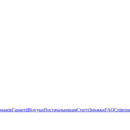
онажів
Гарантії
Відгуки
Постачальникам
Статті
Знижки
FAQ
Співпр