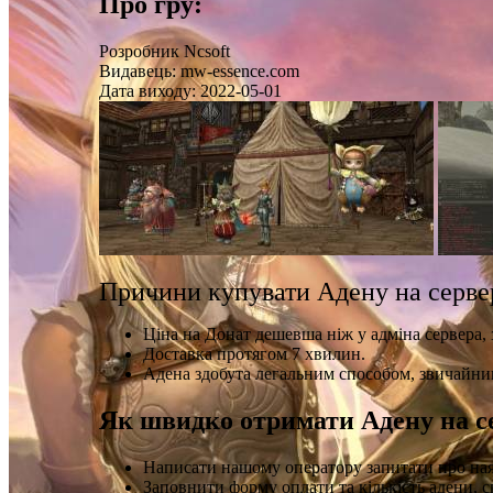
Про гру:
Розробник
Ncsoft
Видавець:
mw-essence.com
Дата виходу:
2022-05-01
Причини купувати Адену на серве
Ціна на Донат дешевша ніж у адміна сервера, 
Доставка протягом 7 хвилин.
Адена здобута легальним способом, звичайни
Як швидко отримати Адену на се
Написати нашому оператору запитати про наяв
Заповнити форму оплати та кількість адени, с