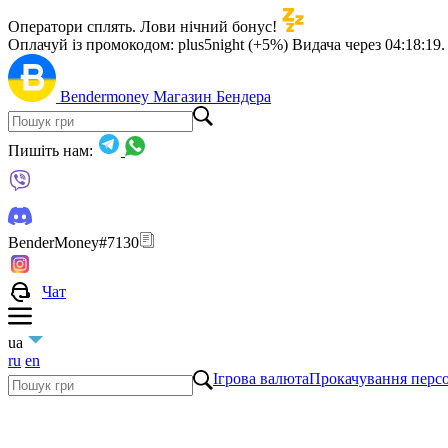
Оператори сплять. Лови нічний бонус!
Оплачуй із промокодом:
plus5night (+5%)
Видача через
04:18:18
.
Bendermoney
Магазин Бендера
Пишіть нам:
BenderMoney#7130
Чат
ua
ru
en
Ігрова валюта
Прокачування перс