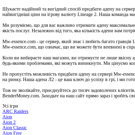
Шукаєте надійний та вигідний спосіб придбати адену на серве
найвигідніші ціни на ігрову валюту Lineage 2. Наша команда ма
Ми розуміємо, що для вас важливо отримати адену максимальн
якість послуг. Незалежно від того, яка кількість адени вам пот
Mw-essence.com - це сервер, який знає і любить багато гравців
Mw-essence.com, що означає, що ви можете бути впевнені в спра
Коли ви вибираєте наш магазин, ви отримуєте не лише якісну а
будь-якими проблемами, які можуть виникнути. Ми цінуємо ко
Не пропустіть можливість придбати адену на сервері Mw-essen
на ринку. Наша адена Л2 - це ваш ключ до успіху в грі, і ми г
Тож не зволікайте, приєднуйтесь до тисяч задоволених клієнтів
BenderMoney.com. Заходьте на наш сайт прямо зараз і зробіть с
Усі ігри
ARC Raiders
Aion
Aion 2
Aion Classic
Aion Free