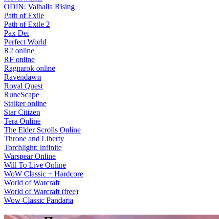
ODIN: Valhalla Rising
Path of Exile
Path of Exile 2
Pax Dei
Perfect World
R2 online
RF online
Ragnarok online
Ravendawn
Royal Quest
RuneScape
Stalker online
Star Citizen
Tera Online
The Elder Scrolls Online
Throne and Liberty
Torchlight: Infinite
Warspear Online
Will To Live Online
WoW Classic + Hardcore
World of Warcraft
World of Warcraft (free)
Wow Classic Pandaria