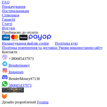
FAQ
Прокачування
Постачальникам
Співпраця
Гарантії
Статті
Відгуки
Приймаємо до оплати
Налаштування файлів cookie
Політика кукі
Політика повернення та доставки
Умови використання сайту
Контакти
+380685437973
Bendermoney
Instagram
BenderMoney#7130
380685437973
Дизайн розроблений
Foxima