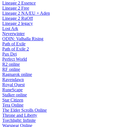
Lineage 2 Essence
Lineage 2 Free
Lineage 2 NA/EU + Aden
Lineage 2 RuOff
Lineage 2 legacy
Lost Ark
Neverwinter
ODIN: Valhalla Rising
Path of Exile
Path of Exile 2
Pax Dei
Perfect World
R2 online
RF online
Ragnarok online
Ravendawn
Royal Quest
RuneScape
Stalker online
Star Citizen
Tera Online
The Elder Scrolls Online
Throne and Liberty
Torchlight: Infinite
Warspear Online