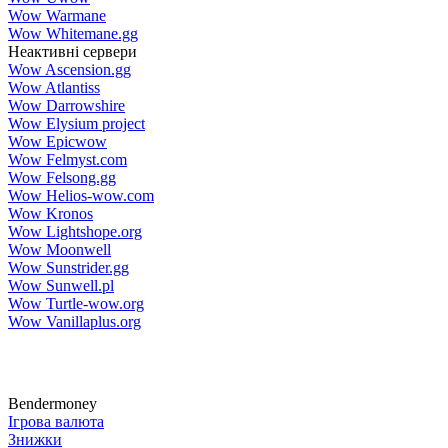
Wow Warmane
Wow Whitemane.gg
Неактивні сервери
Wow Ascension.gg
Wow Atlantiss
Wow Darrowshire
Wow Elysium project
Wow Epicwow
Wow Felmyst.com
Wow Felsong.gg
Wow Helios-wow.com
Wow Kronos
Wow Lightshope.org
Wow Moonwell
Wow Sunstrider.gg
Wow Sunwell.pl
Wow Turtle-wow.org
Wow Vanillaplus.org
Bendermoney
Ігрова валюта
Знижки