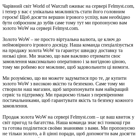
​Чарівний світ World of Warcraft оживає на сервері Felmyst.com,
і тепер у вас є унікальна можливість стати його головним
героєм! Щоб досягти вершин ігрового успіху, вам необхідно
бути озброєним до зубів саме тому тут ми пропонуємо вам
золото WoW на сервері Felmyst.com.
Золото WoW – не просто віртуальна валюта, це ключ до
неймовірного ігрового досвіду. Наша команда спеціалізується
на продажу золота WoW та гарантує швидку доставку та
низькі ціни. Ми знаємо, що вам важливо отримати своє
замовлення максимально оперативно і за вигідною ціною,
тому ми робимо все можливе, щоб задовольнити ці вимоги.
Ми розуміємо, що ви можете задуматися про те, де купити
золото WoW з високою якістю та безпекою. Саме тому ми
створили наш магазин, щоб запропонувати вам найкращий
сервіс та підтримку. Ми працюємо тільки з перевіреними
постачальниками, щоб гарантувати якість та безпеку кожного
замовлення.
Продаж золота WoW на сервері Felmyst.com – це ваш квиток у
світ пригод та багатства. Наша команда знає всі тонкощі гри
та готова поділитися своїми знаннями з вами. Ми пропонуємо
не тільки золото, а й цінні поради, щоб допомогти вам досягти