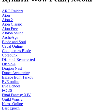
ARC Raiders
Aion
Aion 2
Aion Classic
Aion Free
Albion online
ArcheAge
Blade and Soul
Cabal Online
Conqueror's Blade
Corepunk
Diablo 2 Resurrected
Diablo 4
Dragon Nest
Dune: Awakening
Escape from Tarkov
EvE online
Eve Echoes
FC 26
Final Fantasy XIV
Guild Wars 2
Karos Online
Last Epoch