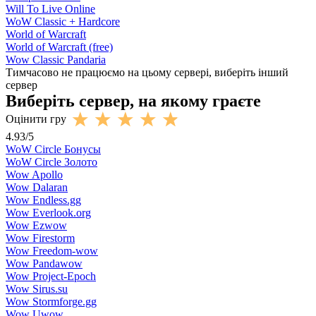
Will To Live Online
WoW Classic + Hardcore
World of Warcraft
World of Warcraft (free)
Wow Classic Pandaria
Тимчасово не працюємо на цьому сервері, виберіть інший
сервер
Виберіть сервер, на якому граєте
Оцінити гру
4.93
/
5
WoW Circle Бонусы
WoW Circle Золото
Wow Apollo
Wow Dalaran
Wow Endless.gg
Wow Everlook.org
Wow Ezwow
Wow Firestorm
Wow Freedom-wow
Wow Pandawow
Wow Project-Epoch
Wow Sirus.su
Wow Stormforge.gg
Wow Uwow