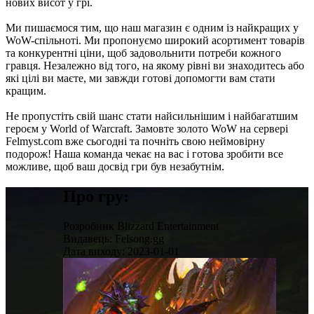
нових висот у грі.
Ми пишаємося тим, що наш магазин є одним із найкращих у
WoW-спільноті. Ми пропонуємо широкий асортимент товарів
та конкурентні ціни, щоб задовольнити потреби кожного
гравця. Незалежно від того, на якому рівні ви знаходитесь або
які цілі ви маєте, ми завжди готові допомогти вам стати
кращим.
Не пропустіть свій шанс стати найсильнішим і найбагатшим
героєм у World of Warcraft. Замовте золото WoW на сервері
Felmyst.com вже сьогодні та почніть свою неймовірну
подорож! Наша команда чекає на вас і готова зробити все
можливе, щоб ваш досвід гри був незабутнім.
Про гру:
Розробник
Blizzard Entertainment
Видавець:
Felsong.gg
Дата виходу:
2023-01-01