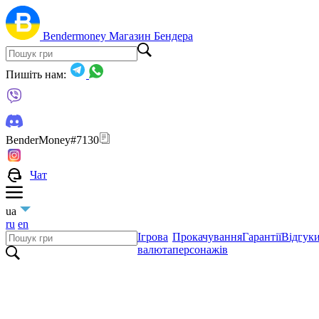
Bendermoney
Магазин Бендера
Пишіть нам:
BenderMoney#7130
Чат
ua
ru
en
Ігрова
Прокачування
Гарантії
Відгук
валюта
персонажів