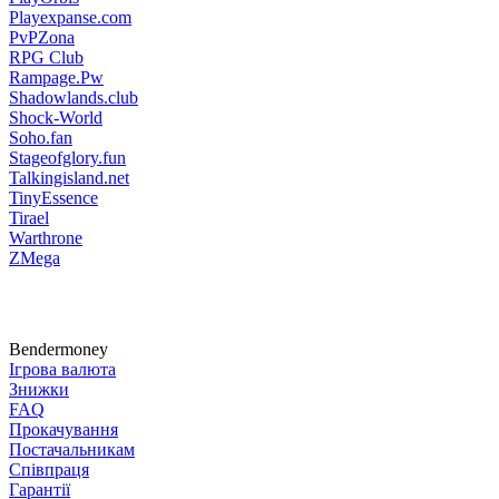
Playexpanse.com
PvPZona
RPG Club
Rampage.Pw
Shadowlands.club
Shock-World
Soho.fan
Stageofglory.fun
Talkingisland.net
TinyEssence
Tirael
Warthrone
ZMega
Bendermoney
Ігрова валюта
Знижки
FAQ
Прокачування
Постачальникам
Співпраця
Гарантії