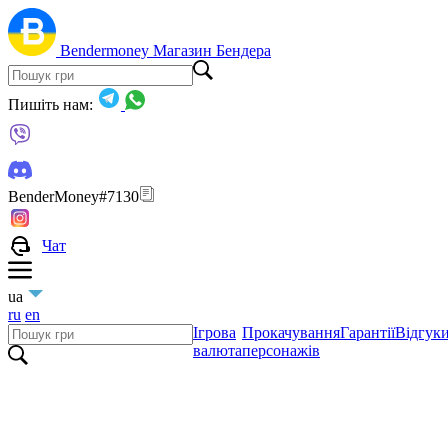
Bendermoney
Магазин Бендера
Пишіть нам:
BenderMoney#7130
Чат
ua
ru
en
Ігрова
Прокачування
Гарантії
Відгук
валюта
персонажів