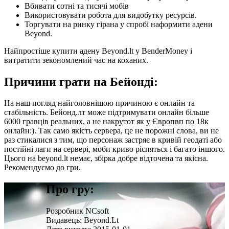
Вбивати сотні та тисячі мобів
Використовувати робота для видобутку ресурсів.
Торгувати на ринку гірана у спробі наформити адени
Beyond.
Найпростіше купити адену Beyond.lt у BenderMoney і
витратити зекономлений час на коханих.
Причини грати на Бейонді:
На наш погляд найголовнішою причиною є онлайн та
стабільність. Бейонд.лт може підтримувати онлайн більше
6000 гравців реальних, а не накрутот як у Європвп по 18к
онлайн:). Так само якість сервера, це не порожні слова, ви не
раз стикалися з тим, що персонаж застряє в кривій геодаті або
постійні лаги на сервері, моби криво ріспяться і багато іншого.
Цього на beyond.lt немає, збірка добре відточена та якісна.
Рекомендуємо до гри.
Про гру:
Розробник
NCsoft
Видавець:
Beyond.Lt