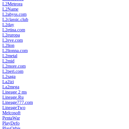
L2Meteora
L2Name
L2abyss.com
L2classic.club
L2day
L2etina.com
L2europa
L2eve.com
L2lion
L2lionna.com
L2metal
L2mid
L2more.com
L2peri.com
L2saga
La2izi
La2mega
Lineage 2 ms
Lineage.Ru
Lineage777.com
LineageTwo
Melcosoft
PentaWar
PlayDefo
PlayOrbis