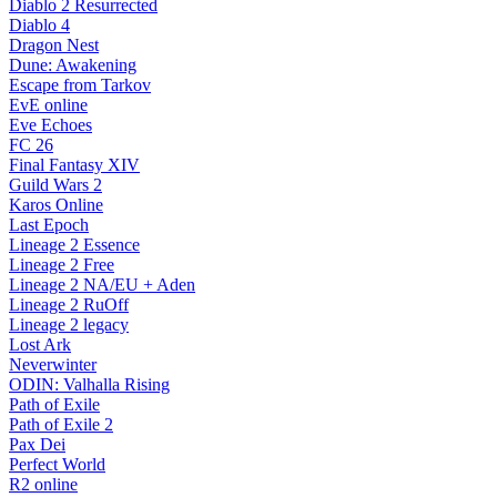
Diablo 2 Resurrected
Diablo 4
Dragon Nest
Dune: Awakening
Escape from Tarkov
EvE online
Eve Echoes
FC 26
Final Fantasy XIV
Guild Wars 2
Karos Online
Last Epoch
Lineage 2 Essence
Lineage 2 Free
Lineage 2 NA/EU + Aden
Lineage 2 RuOff
Lineage 2 legacy
Lost Ark
Neverwinter
ODIN: Valhalla Rising
Path of Exile
Path of Exile 2
Pax Dei
Perfect World
R2 online