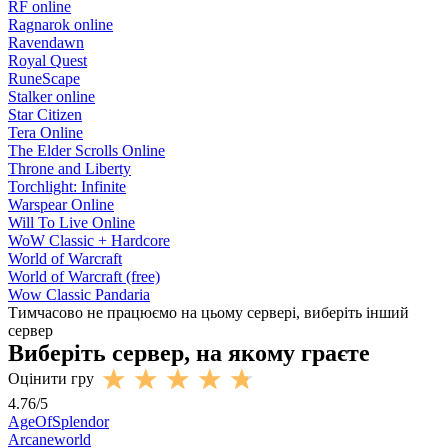
RF online
Ragnarok online
Ravendawn
Royal Quest
RuneScape
Stalker online
Star Citizen
Tera Online
The Elder Scrolls Online
Throne and Liberty
Torchlight: Infinite
Warspear Online
Will To Live Online
WoW Classic + Hardcore
World of Warcraft
World of Warcraft (free)
Wow Classic Pandaria
Тимчасово не працюємо на цьому сервері, виберіть інший
сервер
Виберіть сервер, на якому граєте
Оцінити гру
4.76
/
5
AgeOfSplendor
Arcaneworld