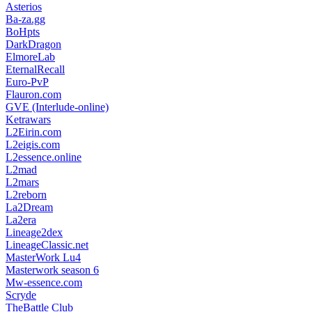
Asterios
Ba-za.gg
BoHpts
DarkDragon
ElmoreLab
EternalRecall
Euro-PvP
Flauron.com
GVE (Interlude-online)
Ketrawars
L2Eirin.com
L2eigis.com
L2essence.online
L2mad
L2mars
L2reborn
La2Dream
La2era
Lineage2dex
LineageClassic.net
MasterWork Lu4
Masterwork season 6
Mw-essence.com
Scryde
TheBattle Club