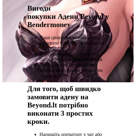
Вигоди
покупки Адени Beyond у
Bendermoney
Наші ціни завжди нижчі ніж
купувати у адміну, зазвичай на
70-90%
Передамо адену за 7 хвилин
після оформлення замовлення
Всю адену на Beyond.lt ми
добуваємо ручками і повністю
легально.
Для того, щоб швидко
замовити адену на
Beyond.lt потрібно
виконати 3 простих
кроки.
Напишіть оператору у чат або