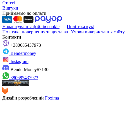
Статті
Відгуки
Приймаємо до оплати
Налаштування файлів cookie
Політика кукі
Політика повернення та доставки
Умови використання сайту
Контакти
+380685437973
Bendermoney
Instagram
BenderMoney#7130
380685437973
Дизайн розроблений
Foxima