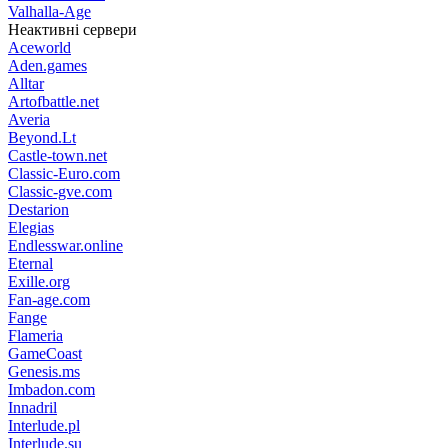
Valhalla-Age
Неактивні сервери
Aceworld
Aden.games
Alltar
Artofbattle.net
Averia
Beyond.Lt
Castle-town.net
Classic-Euro.com
Classic-gve.com
Destarion
Elegias
Endlesswar.online
Eternal
Exille.org
Fan-age.com
Fange
Flameria
GameCoast
Genesis.ms
Imbadon.com
Innadril
Interlude.pl
Interlude.su