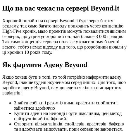
Що на вас чекає на сервері Beyond.lt
Хороший онлайн на сервері Beyond.lt буде через багату
рекламу, так само багато народу приходить через концепцію
High-Five хронік, мало проектів можуть похвалитися якісним
серверів, що утримує хороший онлнай більше 3 000 гравців.
Так само концепція сервера полягає у класичному баченні
всього, тобто немає відходу від того, що розробники вклали у
ці хроніки 10 років тому.
Як фармити Адену Beyond
Якщо хочеш бути в топі, то тобі потрібно наформити адену
Beyond, інакше будеш ноунеймом серед інших. Для того, щоб
заробити адену Beyond, вам доведеться кілька стандартних
варіантів:
Знайти собі кп і разом із ними крафтити спойлити і
займатися здобиччю
Купити адени на Бейонді і бути щасливим, цей метод
найзручніший і кайфовий.
Створити кілька твінків, спойлерів, крафтерів, баферів
та видобувати видобувати, поки сервер не закриється.