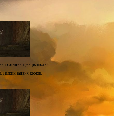
ений сотнями гравців щодня.
. Ніяких зайвих кроків.