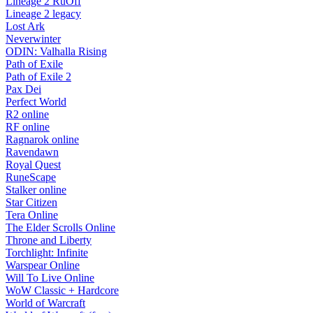
Lineage 2 RuOff
Lineage 2 legacy
Lost Ark
Neverwinter
ODIN: Valhalla Rising
Path of Exile
Path of Exile 2
Pax Dei
Perfect World
R2 online
RF online
Ragnarok online
Ravendawn
Royal Quest
RuneScape
Stalker online
Star Citizen
Tera Online
The Elder Scrolls Online
Throne and Liberty
Torchlight: Infinite
Warspear Online
Will To Live Online
WoW Classic + Hardcore
World of Warcraft