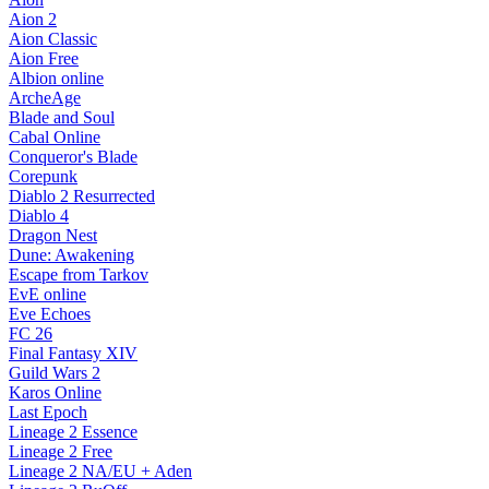
Aion 2
Aion Classic
Aion Free
Albion online
ArcheAge
Blade and Soul
Cabal Online
Conqueror's Blade
Corepunk
Diablo 2 Resurrected
Diablo 4
Dragon Nest
Dune: Awakening
Escape from Tarkov
EvE online
Eve Echoes
FC 26
Final Fantasy XIV
Guild Wars 2
Karos Online
Last Epoch
Lineage 2 Essence
Lineage 2 Free
Lineage 2 NA/EU + Aden