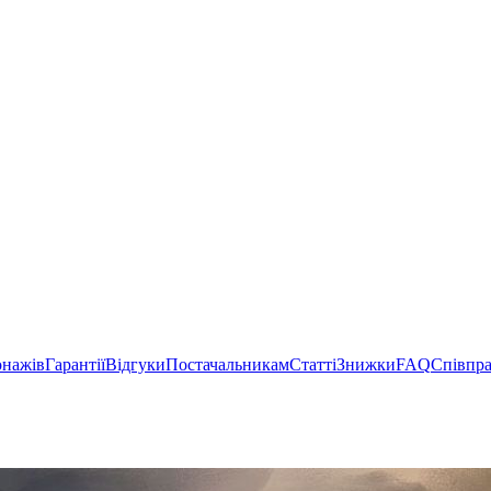
онажів
Гарантії
Відгуки
Постачальникам
Статті
Знижки
FAQ
Співпр