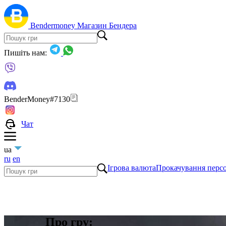
Bendermoney
Магазин Бендера
Пишіть нам:
BenderMoney#7130
Чат
ua
ru
en
Ігрова валюта
Прокачування перс
Про гру: