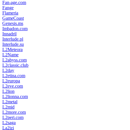
Fan-age.com
Fange
Flameria
GameCoast
Genesis.ms
Imbadon.com
Innadril
Interlude.pl
Interlude.su
L2Meteora
L2Name
L2abyss.com
L2classic.club
L2day
L2etina.com
L2europa
L2eve.com
L2lion
L2lionna.com
L2metal
L2mid
L2more.com
L2peri.com
L2saga
La2izi