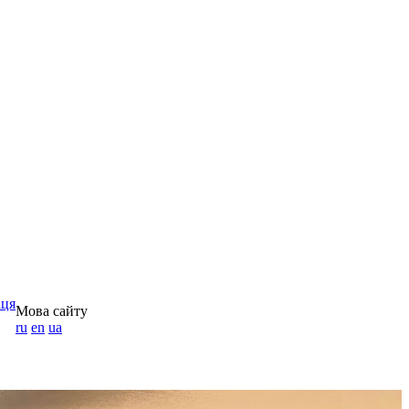
аця
Мова сайту
ru
en
ua