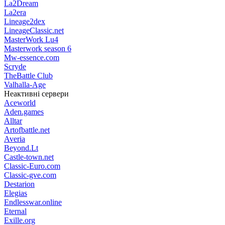
La2Dream
La2era
Lineage2dex
LineageClassic.net
MasterWork Lu4
Masterwork season 6
Mw-essence.com
Scryde
TheBattle Club
Valhalla-Age
Неактивні сервери
Aceworld
Aden.games
Alltar
Artofbattle.net
Averia
Beyond.Lt
Castle-town.net
Classic-Euro.com
Classic-gve.com
Destarion
Elegias
Endlesswar.online
Eternal
Exille.org