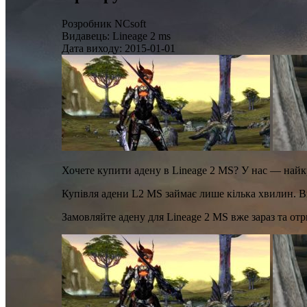
Розробник
NCsoft
Видавець:
Lineage 2 ms
Дата виходу:
2015-01-01
Хочете купити адену в Lineage 2 MS? У нас — найкр
Купівля адени L2 MS займає лише кілька хвилин. Ви 
Замовляйте адену для Lineage 2 MS вже зараз та отр