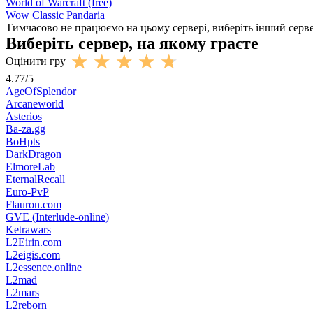
World of Warcraft (free)
Wow Classic Pandaria
Тимчасово не працюємо на цьому сервері, виберіть інший серв
Виберіть сервер, на якому граєте
Оцінити гру
4.77
/
5
AgeOfSplendor
Arcaneworld
Asterios
Ba-za.gg
BoHpts
DarkDragon
ElmoreLab
EternalRecall
Euro-PvP
Flauron.com
GVE (Interlude-online)
Ketrawars
L2Eirin.com
L2eigis.com
L2essence.online
L2mad
L2mars
L2reborn