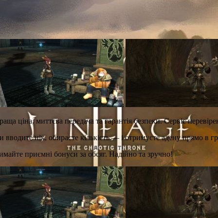
аща ціна, миттєва передача та гарантія безпеки. Сервіс перевір
вводите нік, обираєте кількість — і отримуєте адену прямо в грі
имайте приємні бонуси за обсяг. Надійно та зручно!