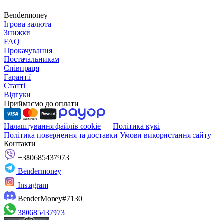
Bendermoney
Ігрова валюта
Знижки
FAQ
Прокачування
Постачальникам
Співпраця
Гарантії
Статті
Відгуки
Приймаємо до оплати
Налаштування файлів cookie
Політика кукі
Політика повернення та доставки
Умови використання сайту
Контакти
+380685437973
Bendermoney
Instagram
BenderMoney#7130
380685437973