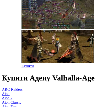
Купити
Купити Адену Valhalla-Age
ARC Raiders
Aion
Aion 2
Aion Classic
Aion Free