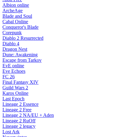
Albion online
ArcheAge
Blade and Soul
Cabal Online
Conqueror's Blade
Corepunk
Diablo 2 Resurrected
Diablo 4
Dragon Nest
Dune: Awakening
Escape from Tarkov
EvE online
Eve Echoes
FC 26
Final Fantasy XIV
Guild Wars 2
Karos Online
Last Epoch
Lineage 2 Essence
Lineage 2 Free
Lineage 2 NA/EU + Aden
Lineage 2 RuOff
Lineage 2 legacy
Lost Ark