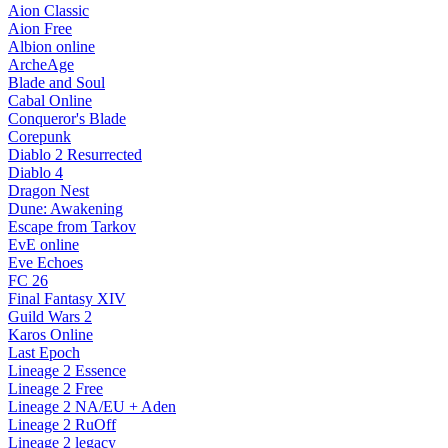
Aion Classic
Aion Free
Albion online
ArcheAge
Blade and Soul
Cabal Online
Conqueror's Blade
Corepunk
Diablo 2 Resurrected
Diablo 4
Dragon Nest
Dune: Awakening
Escape from Tarkov
EvE online
Eve Echoes
FC 26
Final Fantasy XIV
Guild Wars 2
Karos Online
Last Epoch
Lineage 2 Essence
Lineage 2 Free
Lineage 2 NA/EU + Aden
Lineage 2 RuOff
Lineage 2 legacy