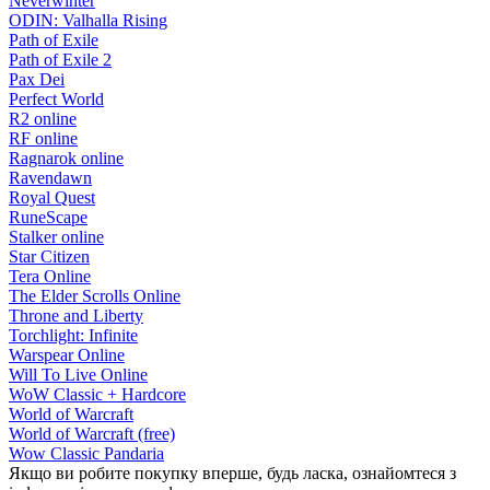
Neverwinter
ODIN: Valhalla Rising
Path of Exile
Path of Exile 2
Pax Dei
Perfect World
R2 online
RF online
Ragnarok online
Ravendawn
Royal Quest
RuneScape
Stalker online
Star Citizen
Tera Online
The Elder Scrolls Online
Throne and Liberty
Torchlight: Infinite
Warspear Online
Will To Live Online
WoW Classic + Hardcore
World of Warcraft
World of Warcraft (free)
Wow Classic Pandaria
Якщо ви робите покупку вперше, будь ласка, ознайомтеся з