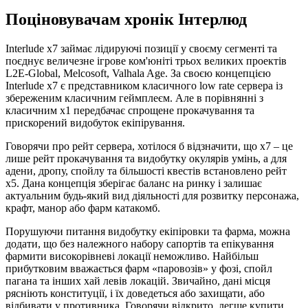
Поціновувачам хронік Інтерлюд
Interlude x7 займає лідируючі позиції у своєму сегменті та
поєднує величезне ігрове ком'юніті трьох великих проектів
L2E-Global, Melcosoft, Valhala Age. За своєю концепцією
Interlude x7 є представником класичного low rate сервера із
збереженим класичним геймплеєм. Але в порівнянні з
класичним х1 передбачає спрощене прокачування та
прискорений видобуток екіпірування.
Говорячи про рейт сервера, хотілося б відзначити, що х7 – це
лише рейт прокачування та видобутку окулярів умінь, а для
адени, дропу, спойлу та більшості квестів встановлено рейт
х5. Дана концепція зберігає баланс на ринку і залишає
актуальним будь-який вид діяльності для розвитку персонажа,
крафт, манор або фарм катакомб.
Порушуючи питання видобутку екіпіровки та фарма, можна
додати, що без належного набору сапортів та епікування
фармити високорівневі локації неможливо. Найбільш
прибутковим вважається фарм «паровозів» у фозі, спойл
пагана та інших хай левів локацій. Звичайно, дані місця
рясніють конституції, і їх доведеться або захищати, або
відбивати у противника. Говорячи відкрито, легше купити