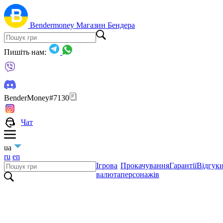
Bendermoney
Магазин Бендера
Пишіть нам:
BenderMoney#7130
Чат
ua
ru
en
Ігрова
Прокачування
Гарантії
Відгук
валюта
персонажів