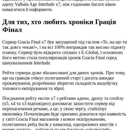
адену Valhala Age Interlude x7, ніж годинами багато вікон
намагатися її наформити.
Для тих, хто любить хроніки Грація
Фінал
Сервер Gracia Final x7 був запущений під гаслом «Те, на що ти
так довго чекав!», і на всі 100% виправдав так високо підняту
планку. Сервер було відкрито спільно з E-Global, і основною
його метою стала популяризація хронік Gracia Final серед
шанувальників Interlude.
Рейти сервера дуже збалансовані для даних хронік. При тому,
що на гравців очікує полегшений старт і досить швидке
прокачування, розробники зберегли складність видобутку
топового екіпірування та зброї.
Поєднання рейту експи х7 з рейтами адени, дропу та спойлу
(х5, х4 та х3 відповідно) допомагає захистити сервер від
перенасичення речами, а це, у свою чергу, стабілізує
економіку. Початківцям буде приємно дізнатися про наявність
у світі Gracia Final магазинів з комон екіпіруванням,
полегшених рейд босів у камалоці, одноразових квестів з
морем досвіду – пайлаках та ще багатьох «цікавостей».