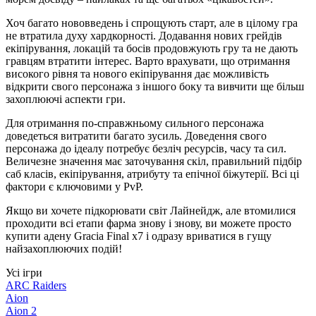
Хоч багато нововведень і спрощують старт, але в цілому гра
не втратила духу хардкорності. Додавання нових грейдів
екіпірування, локацій та босів продовжують гру та не дають
гравцям втратити інтерес. Варто врахувати, що отримання
високого рівня та нового екіпірування дає можливість
відкрити свого персонажа з іншого боку та вивчити ще більш
захоплюючі аспекти гри.
Для отримання по-справжньому сильного персонажа
доведеться витратити багато зусиль. Доведення свого
персонажа до ідеалу потребує безліч ресурсів, часу та сил.
Величезне значення має заточування скіл, правильний підбір
саб класів, екіпірування, атрибуту та епічної біжутерії. Всі ці
фактори є ключовими у PvP.
Якщо ви хочете підкорювати світ Лайнейдж, але втомилися
проходити всі етапи фарма знову і знову, ви можете просто
купити адену Gracia Final x7 і одразу вриватися в гущу
найзахоплюючих подій!
Усі ігри
ARC Raiders
Aion
Aion 2