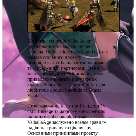
Комплекс серверів Valhalla-age
орієнтований на мід та лоу рейт
сервера. Найчастіше нові ігрові світи у
рамках спільного проекту
створюються спільно з вітчизняними
та зарубіжними партнерами. Вони
мають досить високий онлайн, тому
приваблюють багато популярних
кланів. Вальхалла – гарний вибір для
любителів хронік Interludе та Gracia
Final.
Незважаючи на негативні тенденції у
світі Lineage та жорстку конкуренцію
на ринку фрі серверів, назва
ValhallaAge заслужено вселяє гравцям
надію на тривалу та цікаву гру.
Основними принципами проекту