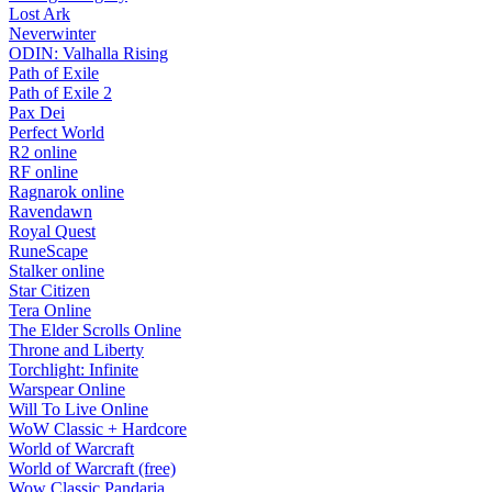
Lost Ark
Neverwinter
ODIN: Valhalla Rising
Path of Exile
Path of Exile 2
Pax Dei
Perfect World
R2 online
RF online
Ragnarok online
Ravendawn
Royal Quest
RuneScape
Stalker online
Star Citizen
Tera Online
The Elder Scrolls Online
Throne and Liberty
Torchlight: Infinite
Warspear Online
Will To Live Online
WoW Classic + Hardcore
World of Warcraft
World of Warcraft (free)
Wow Classic Pandaria